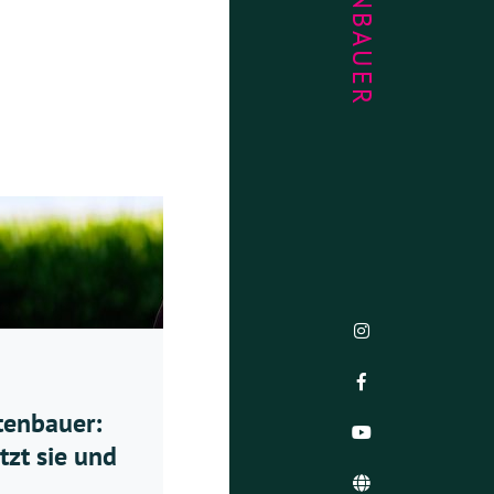
tenbauer:
tzt sie und