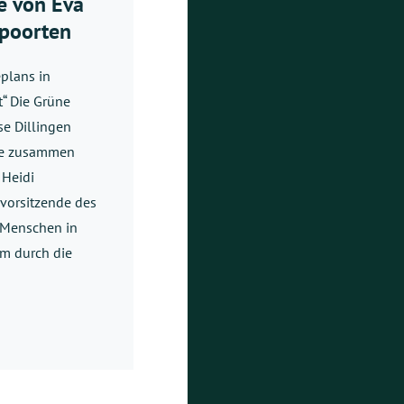
e von Eva
rpoorten
plans in
“ Die Grüne
se Dillingen
tte zusammen
 Heidi
svorsitzende des
r Menschen in
um durch die