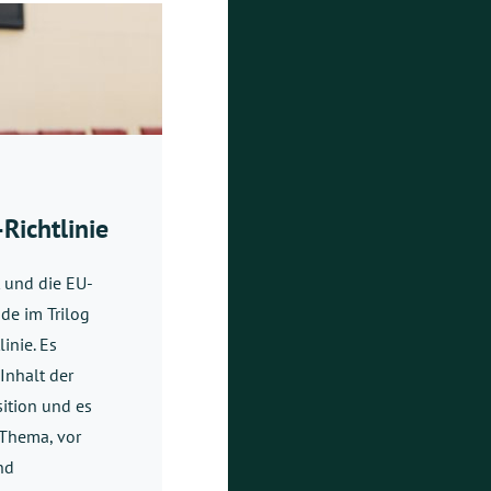
Richtlinie
 und die EU-
de im Trilog
inie. Es
Inhalt der
ition und es
 Thema, vor
nd