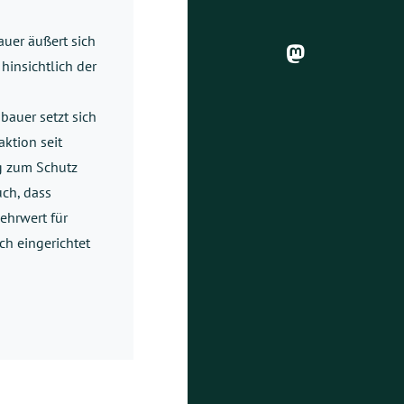
uer äußert sich
insichtlich der
bauer setzt sich
ktion seit
ng zum Schutz
uch, dass
ehrwert für
ch eingerichtet