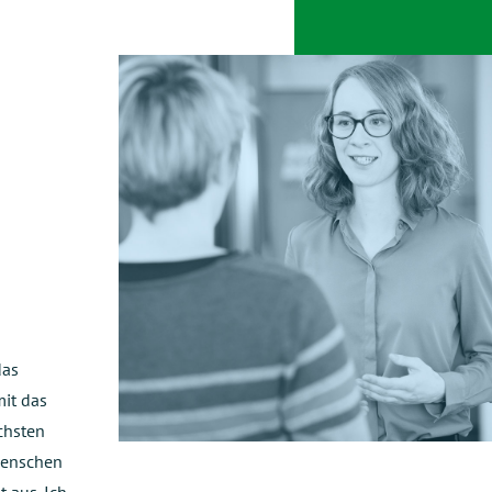
das
it das
chsten
 Menschen