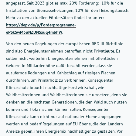
angepasst. Seit 2023 gibt es max. 20% Förderung: 10% für die
Installation von Biomasseheizungen, 10% für den Heizungstausch.
Mehr zu den aktuellen Fördersätzen findet Ihr unter:
https://depv.de/p/Forderprogramme-
ePSkSwM3uNZDNSxuq4mbhW
.
Von den neuen Regelungen der europäischen RED III-Richtlinie
sind also Energieunternehmen betroffen, nicht Privatleute. Es
sollen nicht weiterhin Energieunternehmen mit öffentlichen
Geldern in Milliardenhöhe dafür bezahlt werden, dass sie
ausufernde Rodungen und Kahlschlag auf riesigen Flächen
durchführen, um Primärholz zu verbrennen. Konsequenter
Klimaschutz braucht nachhaltige Forstwirtschaft, wie
Waldbesitzerinnen und Waldbesitzerinnen sie umsetzen, denn sie
denken an die nächsten Generationen, die den Wald auch nutzen
können und Holz machen können sollen. Konsequenter
Klimaschutz kann nicht nur auf nationaler Ebene angegangen
werden und bedarf Regelungen auf EU-Ebene, die den Ländern
Anreize geben, ihren Energiemix nachhaltiger zu gestalten. Vor