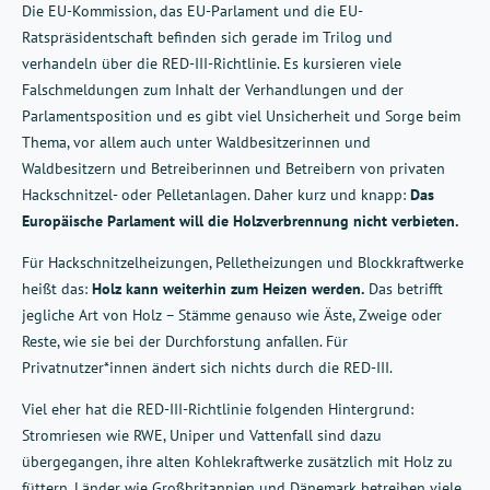
Die EU-Kommission, das EU-Parlament und die EU-
Ratspräsidentschaft befinden sich gerade im Trilog und
verhandeln über die RED-III-Richtlinie. Es kursieren viele
Falschmeldungen zum Inhalt der Verhandlungen und der
Parlamentsposition und es gibt viel Unsicherheit und Sorge beim
Thema, vor allem auch unter Waldbesitzerinnen und
Waldbesitzern und Betreiberinnen und Betreibern von privaten
Hackschnitzel- oder Pelletanlagen. Daher kurz und knapp:
Das
Europäische Parlament will die Holzverbrennung nicht verbieten.
Für Hackschnitzelheizungen, Pelletheizungen und Blockkraftwerke
heißt das:
Holz kann weiterhin zum Heizen werden.
Das betrifft
jegliche Art von Holz – Stämme genauso wie Äste, Zweige oder
Reste, wie sie bei der Durchforstung anfallen. Für
Privatnutzer*innen ändert sich nichts durch die RED-III.
Viel eher hat die RED-III-Richtlinie folgenden Hintergrund:
Stromriesen wie RWE, Uniper und Vattenfall sind dazu
übergegangen, ihre alten Kohlekraftwerke zusätzlich mit Holz zu
füttern. Länder wie Großbritannien und Dänemark betreiben viele