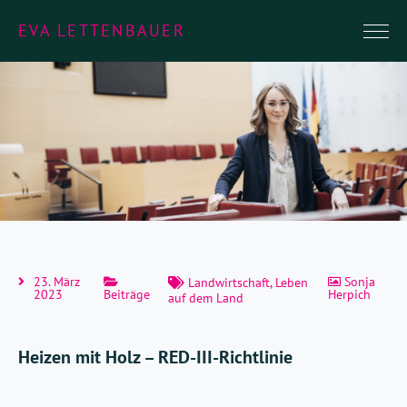
EVA LETTENBAUER
23. März
Sonja
Landwirtschaft
,
Leben
2023
Beiträge
Herpich
auf dem Land
Heizen mit Holz – RED-III-Richtlinie