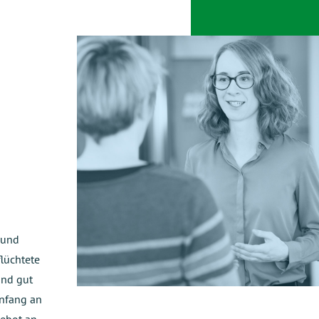
e und
flüchtete
und gut
Anfang an