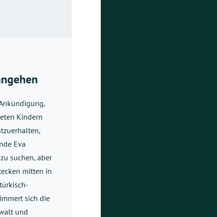
rangehen
 Ankündigung,
teten Kindern
tzuerhalten,
ende Eva
e zu suchen, aber
tecken mitten in
türkisch-
immert sich die
ewalt und