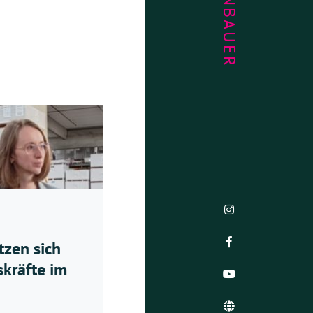
tzen sich
skräfte im