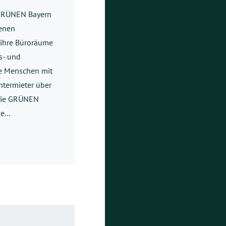
 GRÜNEN Bayern
genen
e ihre Büroräume
s- und
te Menschen mit
ntermieter über
 Die GRÜNEN
ese…