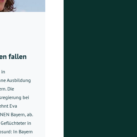
n fallen
 in
hne Ausbildung
rn. Die
sregierung bei
lehnt Eva
ÜNEN Bayern, ab.
 Geflüchteter in
bsurd: In Bayern