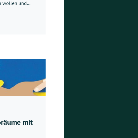
en wollen und…
oräume mit