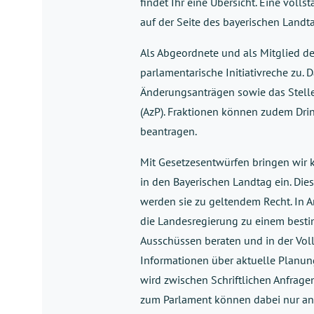
findet Ihr eine Übersicht. Eine volls
auf der Seite
des bayerischen Landta
Als
Abgeordnete
und als
Mitglied
de
parlamentarische Initiativreche zu.
D
Änderungsanträge
n
sowie das Stell
(
AzP
)
.
Fraktionen
können zudem
Dri
beantragen.
Mit
Gesetzesentwürfen
bringen
wir
in den Bayerischen Landtag ein
.
Die
werden sie zu geltendem Recht.
In
A
die Landesregierung
zu einem besti
Ausschüssen
beraten
und
in der Vo
Informationen über
aktuelle Planu
wir
d
zwischen Schriftlichen Anfrag
zum Parlament können dabei nur an