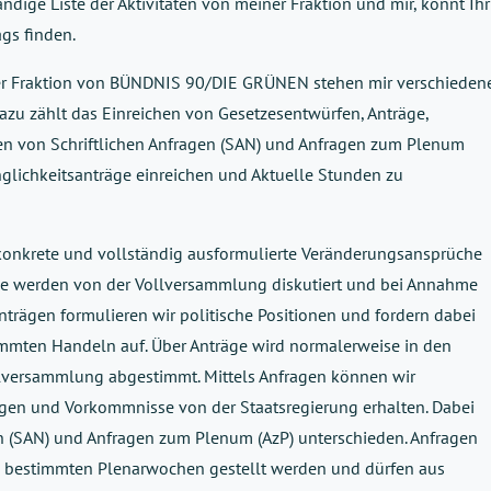
tändige Liste der Aktivitäten von meiner Fraktion und mir, könnt Ihr
gs finden.
r Fraktion von B
ÜNDNIS 90/DIE GRÜNEN stehen mir verschieden
azu zäh
lt das Einreichen
von
Gesetzesentwürfe
n
, Anträge,
en von
Schriftliche
n
Anfragen
(SAN)
und
Anfragen zum Plenum
nglichkeitsanträge
ein
reichen
und
Aktuelle Stunde
n
zu
konkrete
und
vollständig
ausformulierte
Veränderungsansprü
c
he
se werden von der Vollversammlung diskutiert und bei Annahme
nträgen formulieren wir politische
Positionen
und fordern dabei
mmten Handeln auf.
Über
Anträge w
ird normalerweise
in den
llversammlung abgestimmt.
Mit
tels
Anfragen können wir
ngen und Vorkommnisse
von der Staatsregierung
erhalten
.
Dabei
en (SAN) und Anfragen zum Plenum
(
AzP
)
unterschieden.
Anfragen
 bestimmten Plenarwochen gestellt wer
den und dürfen aus