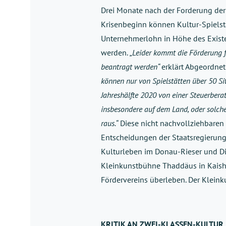
Drei Monate nach der Forderung der
Krisenbeginn können Kultur-Spielstät
Unternehmerlohn in Höhe des Exist
werden.
„Leider kommt die Förderung fü
beantragt werden“
erklärt Abgeordne
können nur von Spielstätten über 50 Si
Jahreshälfte 2020 von einer Steuerberat
insbesondere auf dem Land, oder solch
raus.“
Diese nicht nachvollziehbaren 
Entscheidungen der Staatsregierung 
Kulturleben im Donau-Rieser und Dil
Kleinkunstbühne Thaddäus in Kaish
Fördervereins überleben. Der Klein
KRITIK AN ZWEI-KLASSEN-KULTUR