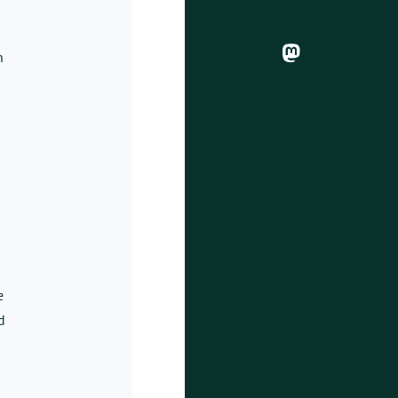
n
e
d