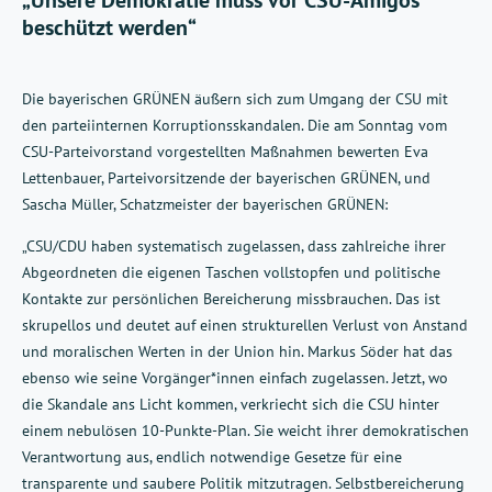
„Unsere Demokratie muss vor CSU-Amigos
beschützt werden“
Die bayerischen GRÜNEN äußern sich zum Umgang der CSU mit
den parteiinternen Korruptionsskandalen. Die am Sonntag vom
CSU-Parteivorstand vorgestellten Maßnahmen bewerten Eva
Lettenbauer, Parteivorsitzende der bayerischen GRÜNEN, und
Sascha Müller, Schatzmeister der bayerischen GRÜNEN:
„CSU/CDU haben systematisch zugelassen, dass zahlreiche ihrer
Abgeordneten die eigenen Taschen vollstopfen und politische
Kontakte zur persönlichen Bereicherung missbrauchen. Das ist
skrupellos und deutet auf einen strukturellen Verlust von Anstand
und moralischen Werten in der Union hin. Markus Söder hat das
ebenso wie seine Vorgänger*innen einfach zugelassen. Jetzt, wo
die Skandale ans Licht kommen, verkriecht sich die CSU hinter
einem nebulösen 10-Punkte-Plan. Sie weicht ihrer demokratischen
Verantwortung aus, endlich notwendige Gesetze für eine
transparente und saubere Politik mitzutragen. Selbstbereicherung