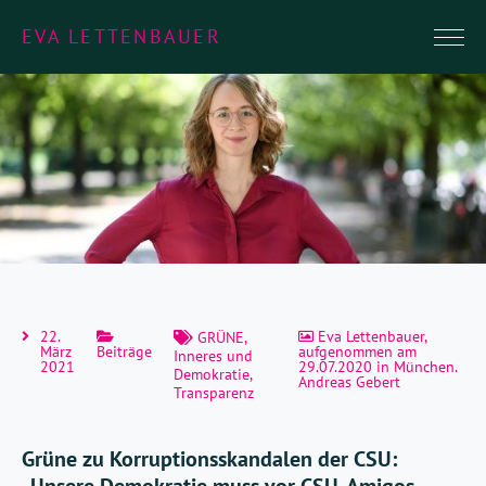
EVA LETTENBAUER
22.
Eva Lettenbauer,
GRÜNE
,
März
Beiträge
aufgenommen am
Inneres und
2021
29.07.2020 in München.
Demokratie
,
Andreas Gebert
Transparenz
Grüne zu Korruptionsskandalen der CSU: