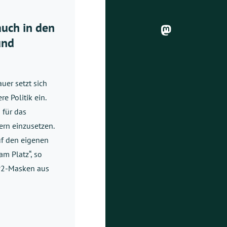
uch in den
und
uer setzt sich
e Politik ein.
 für das
rn einzusetzen.
uf den eigenen
am Platz“, so
FP2-Masken aus