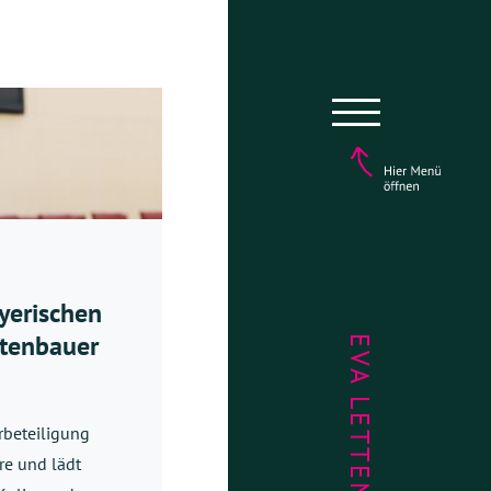
yerischen
ttenbauer
EVA LETTENBAUER
rbeteiligung
re und lädt