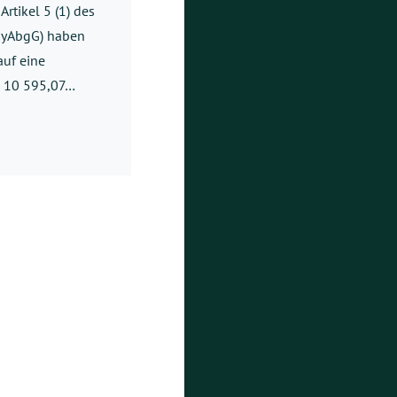
rtikel 5 (1) des
ayAbgG) haben
uf eine
h 10 595,07…