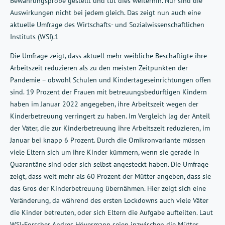
Bewährungsprobe gestellt und tut dies weiterhin. Nur sind die
Auswirkungen nicht bei jedem gleich. Das zeigt nun auch eine
aktuelle Umfrage des Wirtschafts- und Sozialwissenschaftlichen
Instituts (WSI).1
Die Umfrage zeigt, dass aktuell mehr weibliche Beschäftigte ihre
Arbeitszeit reduzieren als zu den meisten Zeitpunkten der
Pandemie – obwohl Schulen und Kindertageseinrichtungen offen
sind. 19 Prozent der Frauen mit betreuungsbedürftigen Kindern
haben im Januar 2022 angegeben, ihre Arbeitszeit wegen der
Kinderbetreuung verringert zu haben. Im Vergleich lag der Anteil
der Väter, die zur Kinderbetreuung ihre Arbeitszeit reduzieren, im
Januar bei knapp 6 Prozent. Durch die Omikronvariante müssen
viele Eltern sich um ihre Kinder kümmern, wenn sie gerade in
Quarantäne sind oder sich selbst angesteckt haben. Die Umfrage
zeigt, dass weit mehr als 60 Prozent der Mütter angeben, dass sie
das Gros der Kinderbetreuung übernähmen. Hier zeigt sich eine
Veränderung, da während des ersten Lockdowns auch viele Väter
die Kinder betreuten, oder sich Eltern die Aufgabe aufteilten. Laut
WSI-Forscher Andres Hövermann seien inzwischen die Mütter