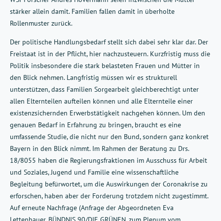
stärker allein damit. Familien fallen damit in überholte
Rollenmuster zurück.
Der politische Handlungsbedarf stellt sich dabei sehr klar dar. Der
Freistaat ist in der Pflicht, hier nachzusteuern. Kurzfristig muss die
Politik insbesondere die stark belasteten Frauen und Mütter in
den Blick nehmen. Langfristig müssen wir es strukturell
unterstützen, dass Familien Sorgearbeit gleichberechtigt unter
allen Elternteilen aufteilen können und alle Elternteile einer
existenzsichernden Erwerbstätigkeit nachgehen können. Um den
genauen Bedarf in Erfahrung zu bringen, braucht es eine
umfassende Studie, die nicht nur den Bund, sondern ganz konkret
Bayern in den Blick nimmt. Im Rahmen der Beratung zu Drs.
18/8055 haben die Regierungsfraktionen im Ausschuss für Arbeit
und Soziales, Jugend und Familie eine wissenschaftliche
Begleitung befürwortet, um die Auswirkungen der Coronakrise zu
erforschen, haben aber der Forderung trotzdem nicht zugestimmt.
Auf erneute Nachfrage (Anfrage der Abgeordneten Eva
Lettenbauer, BÜNDNIS 90/DIE GRÜNEN, zum Plenum vom