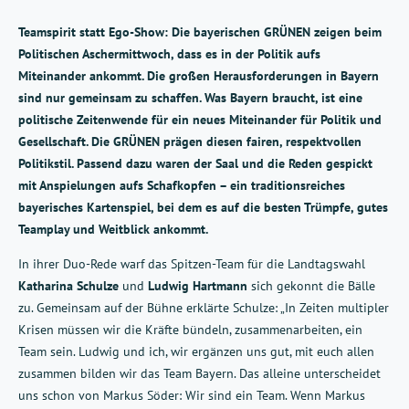
Teamspirit statt Ego-Show: Die bayerischen GRÜNEN zeigen beim
Politischen Aschermittwoch, dass es in der Politik aufs
Miteinander ankommt. Die großen Herausforderungen in Bayern
sind nur gemeinsam zu schaffen. Was Bayern braucht, ist eine
politische Zeitenwende für ein neues Miteinander für Politik und
Gesellschaft. Die GRÜNEN prägen diesen fairen, respektvollen
Politikstil. Passend dazu waren der Saal und die Reden gespickt
mit Anspielungen aufs Schafkopfen – ein traditionsreiches
bayerisches Kartenspiel, bei dem es auf die besten Trümpfe, gutes
Teamplay und Weitblick ankommt.
In ihrer Duo-Rede warf das Spitzen-Team für die Landtagswahl
Katharina Schulze
und
Ludwig Hartmann
sich gekonnt die Bälle
zu. Gemeinsam auf der Bühne erklärte Schulze: „In Zeiten multipler
Krisen müssen wir die Kräfte bündeln, zusammenarbeiten, ein
Team sein. Ludwig und ich, wir ergänzen uns gut, mit euch allen
zusammen bilden wir das Team Bayern. Das alleine unterscheidet
uns schon von Markus Söder: Wir sind ein Team. Wenn Markus