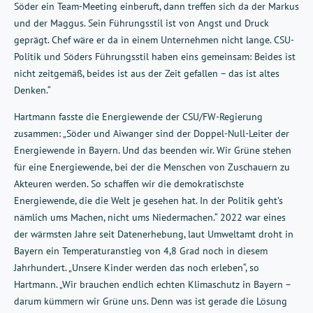
Söder ein Team-Meeting einberuft, dann treffen sich da der Markus
und der Maggus. Sein Führungsstil ist von Angst und Druck
geprägt. Chef wäre er da in einem Unternehmen nicht lange. CSU-
Politik und Söders Führungsstil haben eins gemeinsam: Beides ist
nicht zeitgemäß, beides ist aus der Zeit gefallen – das ist altes
Denken.“
Hartmann fasste die Energiewende der CSU/FW-Regierung
zusammen: „Söder und Aiwanger sind der Doppel-Null-Leiter der
Energiewende in Bayern. Und das beenden wir. Wir Grüne stehen
für eine Energiewende, bei der die Menschen von Zuschauern zu
Akteuren werden. So schaffen wir die demokratischste
Energiewende, die die Welt je gesehen hat. In der Politik geht’s
nämlich ums Machen, nicht ums Niedermachen.“ 2022 war eines
der wärmsten Jahre seit Datenerhebung, laut Umweltamt droht in
Bayern ein Temperaturanstieg von 4,8 Grad noch in diesem
Jahrhundert. „Unsere Kinder werden das noch erleben“, so
Hartmann. „Wir brauchen endlich echten Klimaschutz in Bayern –
darum kümmern wir Grüne uns. Denn was ist gerade die Lösung