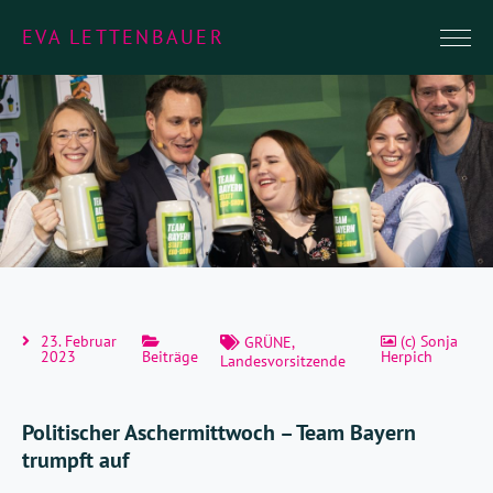
EVA LETTENBAUER
23. Februar
(c) Sonja
GRÜNE
,
2023
Beiträge
Herpich
Landesvorsitzende
Politischer Aschermittwoch – Team Bayern
trumpft auf