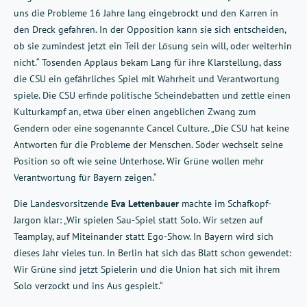
uns die Probleme 16 Jahre lang eingebrockt und den Karren in
den Dreck gefahren. In der Opposition kann sie sich entscheiden,
ob sie zumindest jetzt ein Teil der Lösung sein will, oder weiterhin
nicht.“ Tosenden Applaus bekam Lang für ihre Klarstellung, dass
die CSU ein gefährliches Spiel mit Wahrheit und Verantwortung
spiele. Die CSU erfinde politische Scheindebatten und zettle einen
Kulturkampf an, etwa über einen angeblichen Zwang zum
Gendern oder eine sogenannte Cancel Culture. „Die CSU hat keine
Antworten für die Probleme der Menschen. Söder wechselt seine
Position so oft wie seine Unterhose. Wir Grüne wollen mehr
Verantwortung für Bayern zeigen.“
Die Landesvorsitzende
Eva Lettenbauer
machte im Schafkopf-
Jargon klar: „Wir spielen Sau-Spiel statt Solo. Wir setzen auf
Teamplay, auf Miteinander statt Ego-Show. In Bayern wird sich
dieses Jahr vieles tun. In Berlin hat sich das Blatt schon gewendet:
Wir Grüne sind jetzt Spielerin und die Union hat sich mit ihrem
Solo verzockt und ins Aus gespielt.“