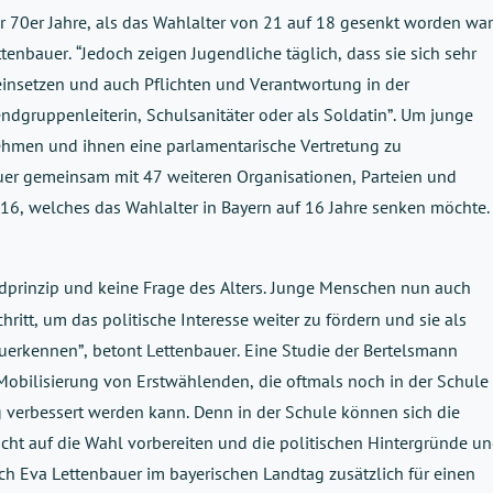
70er Jahre, als das Wahlalter von 21 auf 18 gesenkt worden war”
nbauer. “Jedoch zeigen Jugendliche täglich, dass sie sich sehr 
insetzen und auch Pflichten und Verantwortung in der 
dgruppenleiterin, Schulsanitäter oder als Soldatin”. Um junge 
ehmen und ihnen eine parlamentarische Vertretung zu 
uer gemeinsam mit 47 weiteren Organisationen, Parteien und 
6, welches das Wahlalter in Bayern auf 16 Jahre senken möchte.
undprinzip und keine Frage des Alters. Junge Menschen nun auch 
hritt, um das politische Interesse weiter zu fördern und sie als 
zuerkennen”, betont Lettenbauer. Eine Studie der Bertelsmann 
 Mobilisierung von Erstwählenden, die oftmals noch in der Schule 
g verbessert werden kann. Denn in der Schule können sich die 
cht auf die Wahl vorbereiten und die politischen Hintergründe un
sich Eva Lettenbauer im bayerischen Landtag zusätzlich für einen 