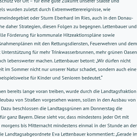
chutz vor Ort – für eine gute Zukunft unserer Städte und
s wurden zuletzt durch Extremwetterereignisse, wie
eindegebiet oder Sturm Eberhard im Ries, auch in den Donau-
he daher Strategien, diesen Folgen zu begegnen. Lettenbauer und
elle Förderung für kommunale Hitzeaktionspläne sowie
aßnahmenplänen mit den Rettungsdiensten, Feuerwehren und dem
it Unterstützung für mehr Trinkwasserbrunnen, mehr grünen Oasen
h lebenswerter machen. Lettenbauer betont: „Wir dürfen nicht
it im Sommer nicht nur unserer Natur schadet, sondern auch eine
eispielsweise für Kinder und Senioren bedeutet.“
nen bereits lange voran treiben, wurde durch die Landtagsfraktion
en Neubau von Straßen vorgesehen waren, sollen in den Ausbau von
en. Dazu beschlossen die Landtagsgrünen am Donnerstag die
für ganz Bayern. Diese sieht vor, dass mindestens jeder Ort mit
morgens bis Mitternacht mindestens einmal in der Stunde an de
ie Landtagsabgeordnete Eva Lettenbauer kommentiert: „Gerade i