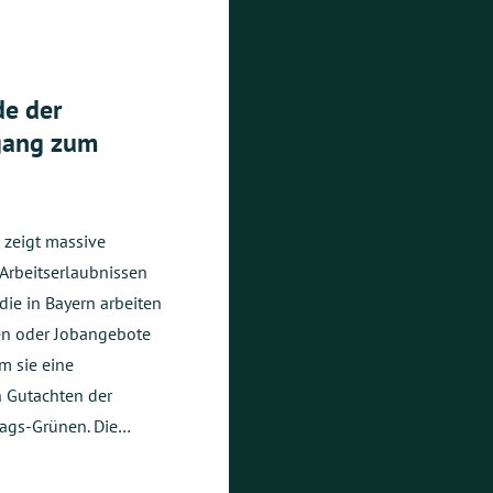
de der
gang zum
 zeigt massive
 Arbeitserlaubnissen
die in Bayern arbeiten
nen oder Jobangebote
m sie eine
n Gutachten der
tags-Grünen. Die…