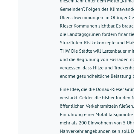
diesem Jahr unter dem Motto „Klimas
Gemeinden“. Folgen des Klimawandel
Überschwemmungen im Ottinger Gem
Rieser Kommunen sichtbar. Es brauc
die Landtagsgrünen fordern finanzi
Sturzfluten-Risikokonzepte und M
THW. Die Städte will Lettenbauer m
und die Begrünung von Fassaden noc
vergessen, dass Hitze und Trockenhe
enorme gesundheitliche Belastung b
Eine Idee, die die Donau-Rieser Grü
verstärkt. Gelder, die bisher für d
öffentlichen Verkehrsmitteln fließ
Einführung einer Mobilitätsgarantie 
mehr als 200 Einwohnern von 5 Uhr 
Nahverkehr angebunden sein soll. D