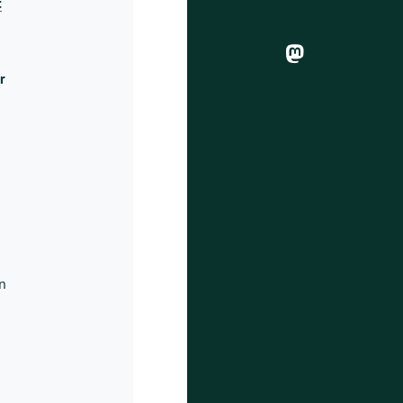
t
r
n