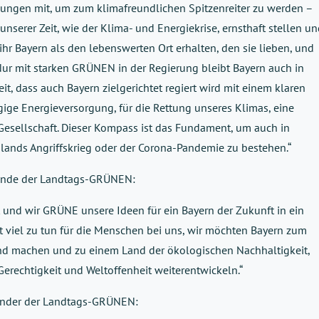
zungen mit, um zum klimafreundlichen Spitzenreiter zu werden –
serer Zeit, wie der Klima- und Energiekrise, ernsthaft stellen u
hr Bayern als den lebenswerten Ort erhalten, den sie lieben, und
ur mit starken GRÜNEN in der Regierung bleibt Bayern auch in
eit, dass auch Bayern zielgerichtet regiert wird mit einem klaren
ige Energieversorgung, für die Rettung unseres Klimas, eine
 Gesellschaft. Dieser Kompass ist das Fundament, um auch in
ands Angriffskrieg oder der Corona-Pandemie zu bestehen.“
zende der Landtags-GRÜNEN:
ht und wir GRÜNE unsere Ideen für ein Bayern der Zukunft in ein
 viel zu tun für die Menschen bei uns, wir möchten Bayern zum
nd machen und zu einem Land der ökologischen Nachhaltigkeit,
Gerechtigkeit und Weltoffenheit weiterentwickeln.“
zender der Landtags-GRÜNEN: