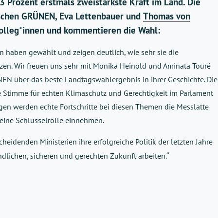
 Prozent erstmals zweistärkste Kraft im Land. Die
ischen GRÜNEN, Eva Lettenbauer und
Thomas von
 Kolleg*innen und kommentieren die Wahl:
 haben gewählt und zeigen deutlich, wie sehr sie die
en. Wir freuen uns sehr mit Monika Heinold und Aminata Touré
N über das beste Landtagswahlergebnis in ihrer Geschichte. Die
ke Stimme für echten Klimaschutz und Gerechtigkeit im Parlament
gen werden echte Fortschritte bei diesen Themen die Messlatte
eine Schlüsselrolle einnehmen.
heidenden Ministerien ihre erfolgreiche Politik der letzten Jahre
ndlichen, sicheren und gerechten Zukunft arbeiten.“