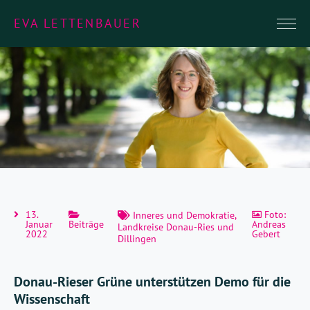
EVA LETTENBAUER
13.
Foto:
Inneres und Demokratie
,
Januar
Beiträge
Andreas
Landkreise Donau-Ries und
2022
Gebert
Dillingen
Donau-Rieser Grüne unterstützen Demo für die
Wissenschaft