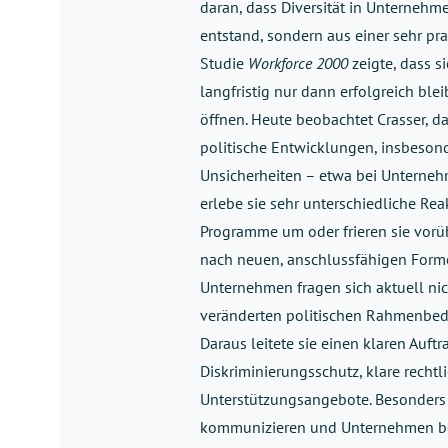
daran, dass Diversität in Unterneh
entstand, sondern aus einer sehr pra
Studie
Workforce 2000
zeigte, dass 
langfristig nur dann erfolgreich ble
öffnen. Heute beobachtet Crasser, d
politische Entwicklungen, insbeson
Unsicherheiten – etwa bei Unternehm
erlebe sie sehr unterschiedliche Re
Programme um oder frieren sie vorü
nach neuen, anschlussfähigen Formen
Unternehmen fragen sich aktuell nicht
veränderten politischen Rahmenbedi
Daraus leitete sie einen klaren Auftr
Diskriminierungsschutz, klare recht
Unterstützungsangebote. Besonders w
kommunizieren und Unternehmen bes