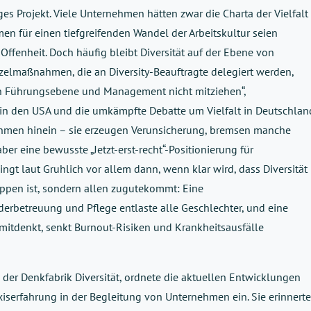
ges Projekt. Viele Unternehmen hätten zwar die Charta der Vielfalt
n für einen tiefgreifenden Wandel der Arbeitskultur seien
Offenheit. Doch häufig bleibt Diversität auf der Ebene von
zelmaßnahmen, die an Diversity-Beauftragte delegiert werden,
nn Führungsebene und Management nicht mitziehen“,
h in den USA und die umkämpfte Debatte um Vielfalt in Deutschlan
ehmen hinein – sie erzeugen Verunsicherung, bremsen manche
aber eine bewusste „Jetzt-erst-recht“-Positionierung für
lingt laut Gruhlich vor allem dann, wenn klar wird, dass Diversität
uppen ist, sondern allen zugutekommt: Eine
derbetreuung und Pflege entlaste alle Geschlechter, und eine
t mitdenkt, senkt Burnout-Risiken und Krankheitsausfälle
 der Denkfabrik Diversität, ordnete die aktuellen Entwicklungen
axiserfahrung in der Begleitung von Unternehmen ein. Sie erinnerte