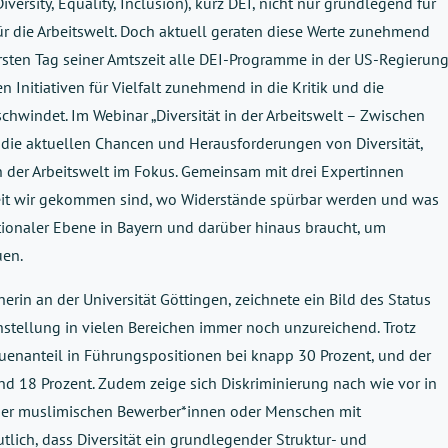
versity, Equality, Inclusion), kurz DEI, nicht nur grundlegend für
ür die Arbeitswelt. Doch aktuell geraten diese Werte zunehmend
rsten Tag seiner Amtszeit alle DEI-Programme in der US-Regierun
n Initiativen für Vielfalt zunehmend in die Kritik und die
chwindet. Im Webinar „Diversität in der Arbeitswelt – Zwischen
 die aktuellen Chancen und Herausforderungen von Diversität,
n der Arbeitswelt im Fokus. Gemeinsam mit drei Expertinnen
weit wir gekommen sind, wo Widerstände spürbar werden und was
sationaler Ebene in Bayern und darüber hinaus braucht, um
uen.
herin an der Universität Göttingen, zeichnete ein Bild des Status
chstellung in vielen Bereichen immer noch unzureichend. Trotz
uenanteil in Führungspositionen bei knapp 30 Prozent, und der
nd 18 Prozent. Zudem zeige sich Diskriminierung nach wie vor in
ber muslimischen Bewerber*innen oder Menschen mit
lich, dass Diversität ein grundlegender Struktur- und