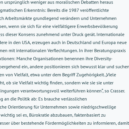
men ursprünglich weniger aus moralischen Debatten heraus
gmatischen Erkenntnis: Bereits die 1987 veröffentlichte
sich Arbeitsmärkte grundlegend verändern und Unternehmen
iben, wenn sie sich für eine vielfältigere Erwerbsbevölkerung
ass dieser Konsens zunehmend unter Druck gerät. Internationale
dere in den USA, erzeugen auch in Deutschland und Europa neue
en mit internationalen Verflechtungen. In ihrer Beratungspraxis
aktionen: Manche Organisationen benennen ihre Diversity-
bergehend ein, andere positionieren sich bewusst klar und suche
 von Vielfalt, etwa unter dem Begriff Zugehörigkeit. „Viele
, ob sie Vielfalt wichtig finden, sondern wie sie sie unter
ngungen verantwortungsvoll weiterführen können“, so Crasser.
ag an die Politik ab: Es brauche verlässlichen
liche Orientierung für Unternehmen sowie niedrigschwellige
ichtig sei es, Bürokratie abzubauen, faktenbasiert zu
ser über bestehende Fördermöglichkeiten zu informieren, damit