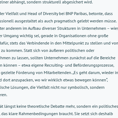
elner abhängt, sondern strukturell abgesichert wird.
der Vielfalt und Head of Diversity bei BNP Paribas, betonte, dass
fessionell ausgestaltet als auch pragmatisch gelebt werden müsse.
nter anderem im Aufbau diverser Strukturen in Unternehmen – wie
her Umgang wichtig sei, gerade in Organisationen ohne große
dafür, stets das Verbindende in den Mittelpunkt zu stellen und vo
 zu kommen. Statt sich von äußeren politischen oder
ähmen zu lassen, sollten Unternehmen zunächst auf die Bereiche
lten können – etwa eigene Recruiting- und Beförderungsprozesse,
 gezielte Förderung von Mitarbeitenden. „Es geht darum, wieder i
d dort anzupacken, wo wir wirklich etwas bewegen können“,
ische Lösungen, die Vielfalt nicht nur symbolisch, sondern
ren.
tät längst keine theoretische Debatte mehr, sondern ein politische
, das klare Rahmenbedingungen braucht. Sie setzt sich deshalb