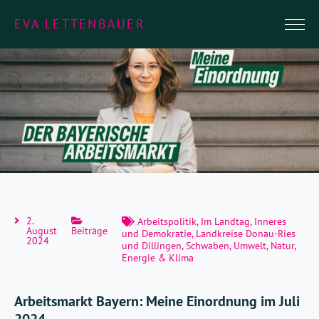
EVA LETTENBAUER
2.
Arbeitspolitik
,
Im Landtag
,
Inneres
August
Beiträge
und Demokratie
,
Landkreise Donau-Ries
2024
und Dillingen
,
Schwaben
,
Umwelt, Natur,
Energie & Klima
Arbeitsmarkt Bayern: Meine Einordnung im Juli