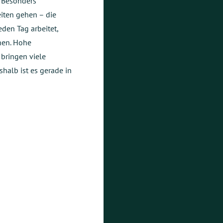
. Besonders
eiten gehen – die
eden Tag arbeitet,
en. Hohe
bringen viele
shalb ist es gerade in