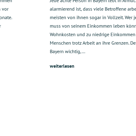
nehmen
Jede achte Person in Bayern lebt in Armut
h vor
alarmierend ist, dass viele Betroffene arb
onate.
meisten von ihnen sogar in Vollzeit. Wer j
r
muss von seinem Einkommen leben könn
Wohnkosten und zu niedrige Einkommen 
Menschen trotz Arbeit an ihre Grenzen. De
n
Bayern wichtig,…
weiterlesen