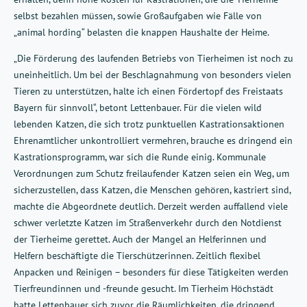
selbst bezahlen müssen, sowie Großaufgaben wie Fälle von
„animal hording“ belasten die knappen Haushalte der Heime.
„Die Förderung des laufenden Betriebs von Tierheimen ist noch zu
uneinheitlich. Um bei der Beschlagnahmung von besonders vielen
Tieren zu unterstützen, halte ich einen Fördertopf des Freistaats
Bayern für sinnvoll“, betont Lettenbauer. Für die vielen wild
lebenden Katzen, die sich trotz punktuellen Kastrationsaktionen
Ehrenamtlicher unkontrolliert vermehren, brauche es dringend ein
Kastrationsprogramm, war sich die Runde einig. Kommunale
Verordnungen zum Schutz freilaufender Katzen seien ein Weg, um
sicherzustellen, dass Katzen, die Menschen gehören, kastriert sind,
machte die Abgeordnete deutlich. Derzeit werden auffallend viele
schwer verletzte Katzen im Straßenverkehr durch den Notdienst
der Tierheime gerettet. Auch der Mangel an Helferinnen und
Helfern beschäftigte die Tierschützerinnen. Zeitlich flexibel
Anpacken und Reinigen – besonders für diese Tätigkeiten werden
Tierfreundinnen und -freunde gesucht. Im Tierheim Höchstädt
hatte Lettenbauer sich zuvor die Räumlichkeiten, die dringend