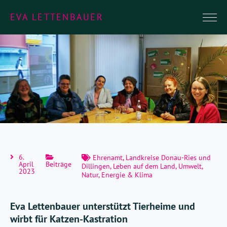
EVA LETTENBAUER
6.
Ehrenamt
,
Landkreise Donau-Ries und
April
Beiträge
Dillingen
,
Leben auf dem Land
,
Umwelt,
2023
Natur, Energie & Klima
Eva Lettenbauer unterstützt Tierheime und
wirbt für Katzen-Kastration