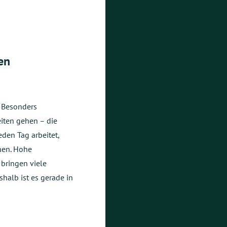
en
. Besonders
eiten gehen – die
eden Tag arbeitet,
en. Hohe
bringen viele
shalb ist es gerade in