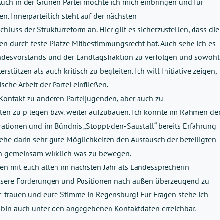
uch in der Grünen Partei möchte ich mich einbringen und für
n. Innerparteilich steht auf der nächsten
luss der Strukturreform an. Hier gilt es sicherzustellen, dass die
n durch feste Plätze Mitbestimmungsrecht hat. Auch sehe ich es
andesvorstands und der Landtagsfraktion zu verfolgen und sowohl
tützen als auch kritisch zu begleiten. Ich will Initiative zeigen,
sche Arbeit der Partei einfließen.
n Kontakt zu anderen Parteijugenden, aber auch zu
n zu pflegen bzw. weiter aufzubauen. Ich konnte im Rahmen de
tionen und im Bündnis „Stoppt-den-Saustall“ bereits Erfahrung
ehe darin sehr gute Möglichkeiten den Austausch der beteiligten
ch gemeinsam wirklich was zu bewegen.
n mit euch allen im nächsten Jahr als Landessprecherin
nsere Forderungen und Positionen nach außen überzeugend zu
Ver-trauen und eure Stimme in Regensburg! Für Fragen stehe ich
 bin auch unter den angegebenen Kontaktdaten erreichbar.