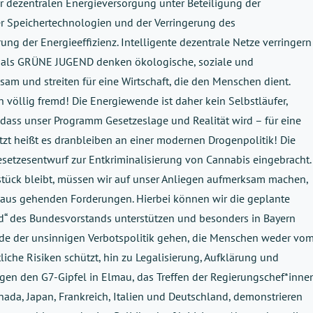
 dezentralen Energieversorgung unter Beteiligung der
r Speichertechnologien und der Verringerung des
ng der Energieeffizienz. Intelligente dezentrale Netze verringern
r als GRÜNE JUGEND denken ökologische, soziale und
sam und streiten für eine Wirtschaft, die den Menschen dient.
 völlig fremd! Die Energiewende ist daher kein Selbstläufer,
dass unser Programm Gesetzeslage und Realität wird – für eine
tzt heißt es dranbleiben an einer modernen Drogenpolitik! Die
setzesentwurf zur Entkriminalisierung von Cannabis eingebracht.
tstück bleibt, müssen wir auf unser Anliegen aufmerksam machen,
naus gehenden Forderungen. Hierbei können wir die geplante
nd“ des Bundesvorstands unterstützen und besonders in Bayern
Ende der unsinnigen Verbotspolitik gehen, die Menschen weder vo
che Risiken schützt, hin zu Legalisierung, Aufklärung und
gen den G7-Gipfel in Elmau, das Treffen der Regierungschef*inne
nada, Japan, Frankreich, Italien und Deutschland, demonstrieren