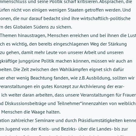
menschluss und seine Politik scharf kritisieren. Absprachen, die
ürfen nicht von einigen wenigen Staaten getroffen werden. Und
ionen, die nur darauf bedacht sind ihre wirtschaftlich-politische
n des Globalen Südens zu sichern.
Themen hinaustragen, Menschen erreichen und bei ihnen die Lus
ch es wichtig, den bereits eingeschlagenen Weg der Stärkung
zu gehen, damit mehr Leute von unserer Arbeit und unseren
agkräftige junggrüne Politik machen können, müssen wir auch an
eiten. Die Zeit zwischen den Wahlkämpfen eignet sich dafür
er eher wenig Beachtung fanden, wie z.B. Ausbildung, sollten wir
ranstaltungen ein gutes Konzept zur Archivierung der erar-
l ich weiter daran arbeiten, dass unsere Veranstaltungen für Fraue
und Diskussionsbeiträge und Teilnehmer*innenzahlen von weiblich
n Menschen die Waage halten.
isation zahlreicher Seminare und durch Präsidiumstätigkeiten kenn
en Jugend von der Kreis- und Bezirks- über die Landes- bis zur