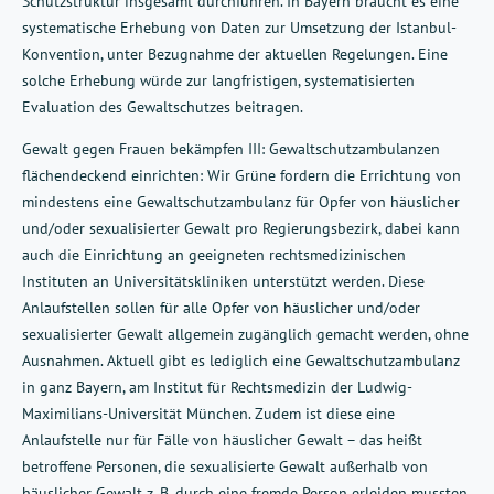
Schutzstruktur insgesamt durchführen. In Bayern braucht es eine
systematische Erhebung von Daten zur Umsetzung der Istanbul-
Konvention, unter Bezugnahme der aktuellen Regelungen. Eine
solche Erhebung würde zur langfristigen, systematisierten
Evaluation des Gewaltschutzes beitragen.
Gewalt gegen Frauen bekämpfen III: Gewaltschutzambulanzen
flächendeckend einrichten: Wir Grüne fordern die Errichtung von
mindestens eine Gewaltschutzambulanz für Opfer von häuslicher
und/oder sexualisierter Gewalt pro Regierungsbezirk, dabei kann
auch die Einrichtung an geeigneten rechtsmedizinischen
Instituten an Universitätskliniken unterstützt werden. Diese
Anlaufstellen sollen für alle Opfer von häuslicher und/oder
sexualisierter Gewalt allgemein zugänglich gemacht werden, ohne
Ausnahmen. Aktuell gibt es lediglich eine Gewaltschutzambulanz
in ganz Bayern, am Institut für Rechtsmedizin der Ludwig-
Maximilians-Universität München. Zudem ist diese eine
Anlaufstelle nur für Fälle von häuslicher Gewalt – das heißt
betroffene Personen, die sexualisierte Gewalt außerhalb von
häuslicher Gewalt z. B. durch eine fremde Person erleiden mussten,