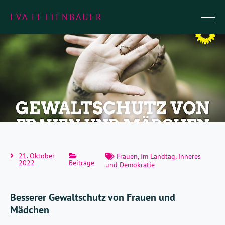
EVA LETTENBAUER
21. Oktober
Frauen
,
Im Landtag
,
Inneres
2022
Beiträge
und Demokratie
Besserer Gewaltschutz von Frauen und
Mädchen