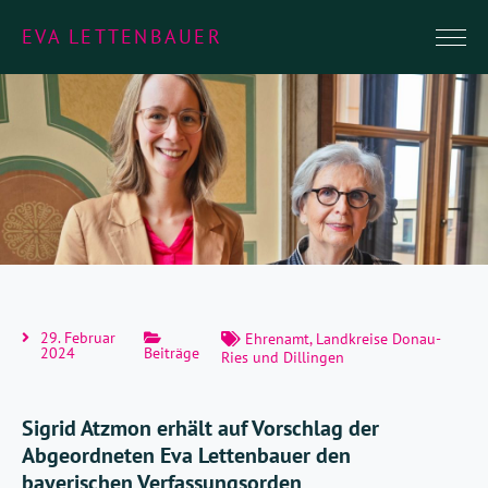
EVA LETTENBAUER
29. Februar
Ehrenamt
,
Landkreise Donau-
2024
Beiträge
Ries und Dillingen
Sigrid Atzmon erhält auf Vorschlag der
Abgeordneten Eva Lettenbauer den
bayerischen Verfassungsorden