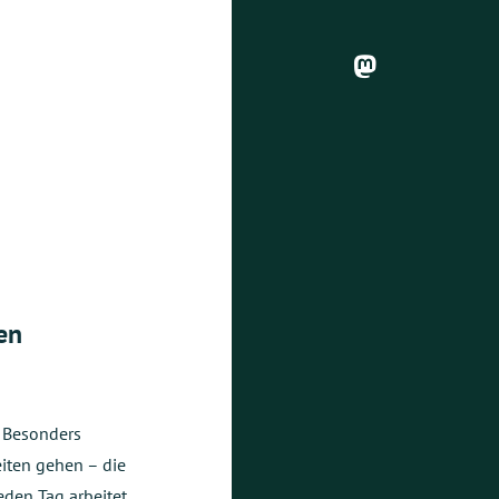
en
. Besonders
eiten gehen – die
eden Tag arbeitet,