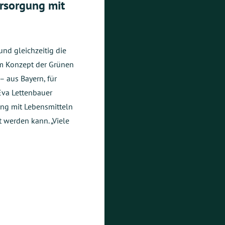
ersorgung mit
nd gleichzeitig die
em Konzept der Grünen
– aus Bayern, für
Eva Lettenbauer
ung mit Lebensmitteln
t werden kann. „Viele