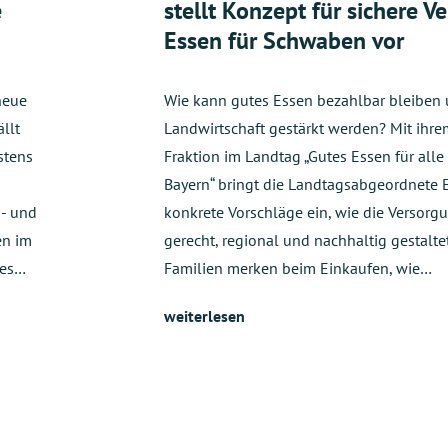
e
stellt Konzept für sichere V
Essen für Schwaben vor
neue
Wie kann gutes Essen bezahlbar bleiben u
llt
Landwirtschaft gestärkt werden? Mit ihr
stens
Fraktion im Landtag „Gutes Essen für alle 
Bayern“ bringt die Landtagsabgeordnete 
s- und
konkrete Vorschläge ein, wie die Versorg
en im
gerecht, regional und nachhaltig gestalte
hes…
Familien merken beim Einkaufen, wie…
weiterlesen