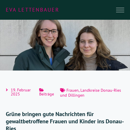
EVA LETTENBAUER
19. Februar
Frauen
,
Landkreise Donau-Ries
2025
Beiträge
und Dillingen
Grüne bringen gute Nachrichten für
gewaltbetroffene Frauen und Kinder ins Donau-
Ries