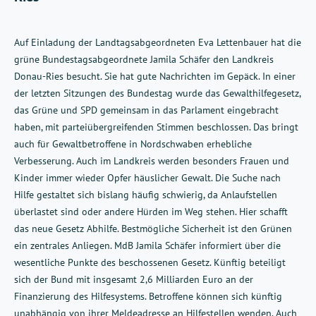
Auf Einladung der Landtagsabgeordneten Eva Lettenbauer hat die
grüne Bundestagsabgeordnete Jamila Schäfer den Landkreis
Donau-Ries besucht. Sie hat gute Nachrichten im Gepäck. In einer
der letzten Sitzungen des Bundestag wurde das Gewalthilfegesetz,
das Grüne und SPD gemeinsam in das Parlament eingebracht
haben, mit parteiübergreifenden Stimmen beschlossen. Das bringt
auch für Gewaltbetroffene in Nordschwaben erhebliche
Verbesserung. Auch im Landkreis werden besonders Frauen und
Kinder immer wieder Opfer häuslicher Gewalt. Die Suche nach
Hilfe gestaltet sich bislang häufig schwierig, da Anlaufstellen
überlastet sind oder andere Hürden im Weg stehen. Hier schafft
das neue Gesetz Abhilfe. Bestmögliche Sicherheit ist den Grünen
ein zentrales Anliegen. MdB Jamila Schäfer informiert über die
wesentliche Punkte des beschossenen Gesetz. Künftig beteiligt
sich der Bund mit insgesamt 2,6 Milliarden Euro an der
Finanzierung des Hilfesystems. Betroffene können sich künftig
unabhängig von ihrer Meldeadresse an Hilfestellen wenden. Auch