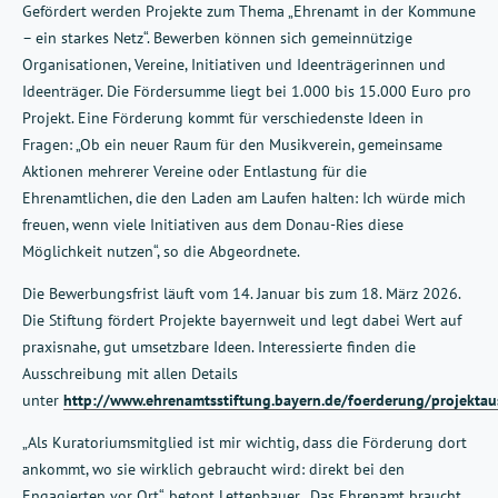
Gefördert werden Projekte zum Thema „Ehrenamt in der Kommune
– ein starkes Netz“. Bewerben können sich gemeinnützige
Organisationen, Vereine, Initiativen und Ideenträgerinnen und
Ideenträger. Die Fördersumme liegt bei 1.000 bis 15.000 Euro pro
Projekt. Eine Förderung kommt für verschiedenste Ideen in
Fragen: „Ob ein neuer Raum für den Musikverein, gemeinsame
Aktionen mehrerer Vereine oder Entlastung für die
Ehrenamtlichen, die den Laden am Laufen halten: Ich würde mich
freuen, wenn viele Initiativen aus dem Donau-Ries diese
Möglichkeit nutzen“, so die Abgeordnete.
Die Bewerbungsfrist läuft vom 14. Januar bis zum 18. März 2026.
Die Stiftung fördert Projekte bayernweit und legt dabei Wert auf
praxisnahe, gut umsetzbare Ideen. Interessierte finden die
Ausschreibung mit allen Details
unter
http://www.ehrenamtsstiftung.bayern.de/foerderung/projekta
„Als Kuratoriumsmitglied ist mir wichtig, dass die Förderung dort
ankommt, wo sie wirklich gebraucht wird: direkt bei den
Engagierten vor Ort“, betont Lettenbauer. „Das Ehrenamt braucht