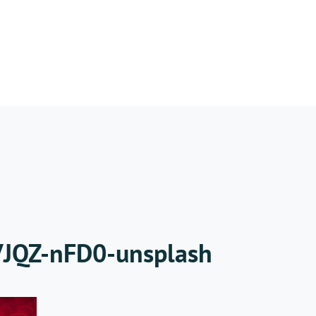
VJQZ-nFD0-unsplash