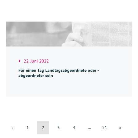
22. Juni 2022
Für einen Tag Landtagsabgeordnete oder -
abgeordneter sein
«
1
2
3
4
…
21
»